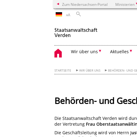
Zum Niedersachsen-Portal
Ministerien
A
A
Wir über uns
Aktuelles
STARTSEITE
WIR ÜBER UNS
BEHÖRDEN- UND G
Behörden- und Gesch
Die Staatsanwaltschaft Verden wird dur
der Vertretung
Frau Oberstaatsanwältin
Die Geschäftsleitung wird von Herrn J
us