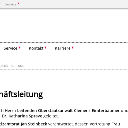
Service
Suchen
Service
Kontakt
Karriere
ESCHÄFTSLEITUNG
äftsleitung
ch Herrn
Leitenden Oberstaatsanwalt Clemens Eimterbäumer
un
 Dr. Katharina Sprave
geleitet.
tizamtsrat Jan Steinbeck
verantwortet, dessen Vertretung
Frau